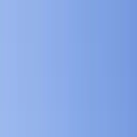
en
projekti
Uređenje Žnjanskog platoa,
Split
o projektu