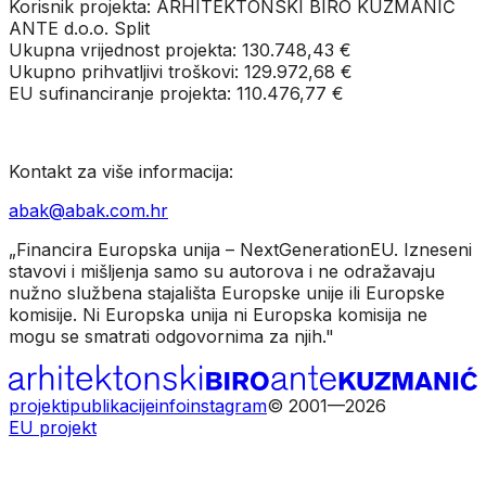
Korisnik projekta:
ARHITEKTONSKI BIRO KUZMANIĆ
ANTE d.o.o. Split
Ukupna vrijednost projekta:
130.748,43 €
Ukupno prihvatljivi troškovi:
129.972,68 €
EU sufinanciranje projekta:
110.476,77 €
Kontakt za više informacija:
abak@abak.com.hr
„Financira Europska unija – NextGenerationEU. Izneseni
stavovi i mišljenja samo su autorova i ne odražavaju
nužno službena stajališta Europske unije ili Europske
komisije. Ni Europska unija ni Europska komisija ne
mogu se smatrati odgovornima za njih."
projekti
publikacije
info
instagram
© 2001—2026
EU projekt