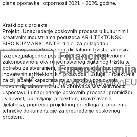
plana oporavka i otpornosti 2021. - 2026. godine.
Kratki opis projekta:
Projekt „Unapređenje poslovnih procesa u kulturnim i
kreativnim industrijama poduzeća ARHITEKTONSKI
BIRO KUZMANIĆ ANTE, d.o.o. za prilagodbu
poslovanja na jedinstvenom digitalnom tržištu” adresira
izazove prilagodbe poslovanja novom regulativnom i
zakonodavnom okviru jedinstvenog digitalnog tržišta te
potrebu za stvaranjem, promicanjem i distribucijom
inovativnih arhitektonskih proizvoda i usluga. Projekt ima
za cilj jačanje kapaciteta za prilagodbu poslovanja
novom digitalnom tržištu te obuhvaća šest aktivnosti:
uspostavu i unaprjeđenje poslovnih procesa, promidžbu
i vidljivost, upravljanje projektom, usavršavanje
djelatnika, pripremu projektnog prijedloga te pripremu
tehničke dokumentacije za preuređenje poslovnog
prostora.